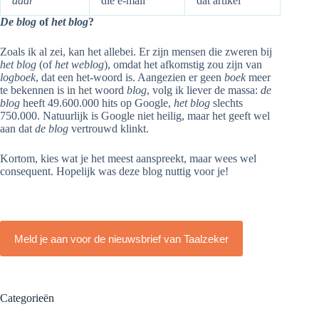
daar
die e-mail
dat artikel
De blog
of
het blog
?
Zoals ik al zei, kan het allebei. Er zijn mensen die zweren bij
het blog
(of
het weblog
), omdat het afkomstig zou zijn van
logboek
, dat een het-woord is. Aangezien er geen
boek
meer
te bekennen is in het woord
blog
, volg ik liever de massa:
de
blog
heeft 49.600.000 hits op Google,
het blog
slechts
750.000. Natuurlijk is Google niet heilig, maar het geeft wel
aan dat
de blog
vertrouwd klinkt.
Kortom, kies wat je het meest aanspreekt, maar wees wel
consequent. Hopelijk was deze blog nuttig voor je!
Meld je aan voor de nieuwsbrief van Taalzeker
Categorieën