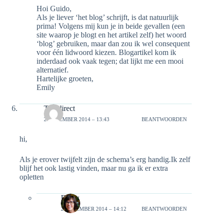
Hoi Guido,
Als je liever ‘het blog’ schrijft, is dat natuurlijk
prima! Volgens mij kun je in beide gevallen (een
site waarop je blogt en het artikel zelf) het woord
‘blog’ gebruiken, maar dan zou ik wel consequent
voor één lidwoord kiezen. Blogartikel kom ik
inderdaad ook vaak tegen; dat lijkt me een mooi
alternatief.
Hartelijke groeten,
Emily
Tolkdirect
2 DECEMBER 2014 – 13:43
BEANTWOORDEN
hi,
Als je erover twijfelt zijn de schema’s erg handig.Ik zelf
blijf het ook lastig vinden, maar nu ga ik er extra
opletten
Emily
2 DECEMBER 2014 – 14:12
BEANTWOORDEN