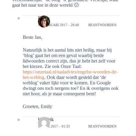
gaat het naar toe in deze wereld 🙁
Emily
19 FEBRUARI 2017 – 20:48
BEANTWOORDEN
Beste Jan,
Natuurlijk is het aantal hits niet heilig, maar bij
‘blog’ gaat het om een geval waarbij beide
lidwoorden correct zijn, dus je hebt het zelf voor
het kiezen. Zie ook Onze Taal:
https://onzetaal.nl/taaladvies/engelse-woorden-de-
het-weblog
. Ook daar wordt gesteld dat ‘de
weblog’ vaker lijkt voor te komen. En Google
dwingt ons toch nergens toe? En ik overigens ook
niet hoor, als je maar consequent bent!
Groeten, Emily
Hendrik
19 JUNI 2017 – 01:33
BEANTWOORDEN