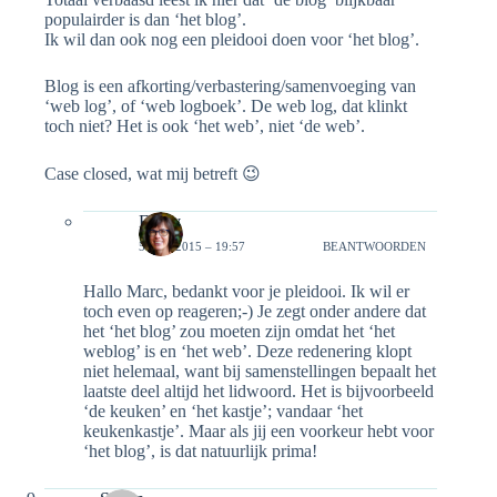
populairder is dan ‘het blog’.
Ik wil dan ook nog een pleidooi doen voor ‘het blog’.
Blog is een afkorting/verbastering/samenvoeging van
‘web log’, of ‘web logboek’. De web log, dat klinkt
toch niet? Het is ook ‘het web’, niet ‘de web’.
Case closed, wat mij betreft 😉
Emily
5 MEI 2015 – 19:57
BEANTWOORDEN
Hallo Marc, bedankt voor je pleidooi. Ik wil er
toch even op reageren;-) Je zegt onder andere dat
het ‘het blog’ zou moeten zijn omdat het ‘het
weblog’ is en ‘het web’. Deze redenering klopt
niet helemaal, want bij samenstellingen bepaalt het
laatste deel altijd het lidwoord. Het is bijvoorbeeld
‘de keuken’ en ‘het kastje’; vandaar ‘het
keukenkastje’. Maar als jij een voorkeur hebt voor
‘het blog’, is dat natuurlijk prima!