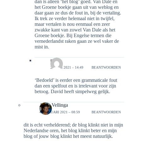
dan is alleen ‘het blog’ goed. Van Dale en
het Groene boekje gaan uit van weblog en
daar gaan ze dus de fout in, bij de vertaling.
Ik trek ze verder helemaal niet in twijfel,
maar vertalen is nou eenmaal een zeer
zwakke kant van zowel Van Dale als het
Groene boekje. Bij Engelse termen die
vernederlandst raken gaan ze wel vaker de
mist in.
pjotr
26 JUNI 2021 – 14:49
BEANTWOORDEN
‘Bedoeld’ is eerder een grammaticale fout
dan een spelfout en is irrelevant voor zijn
betoog. David heeft simpelweg gelijk.
Anne Vellinga
4 FEBRUARI 2021 – 08:59
BEANTWOORDEN
dit is echt verhelderend; de blog klinkt niet in mijn
Nederlandse oren, het blog klinkt beter en mijn
blog of jouw blog klinkt het meest natuurlijk.