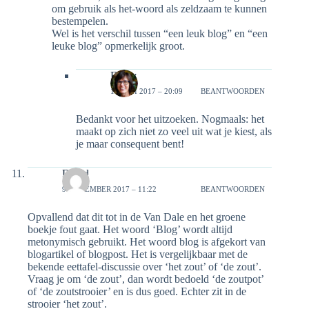
om gebruik als het-woord als zeldzaam te kunnen
bestempelen.
Wel is het verschil tussen “een leuk blog” en “een
leuke blog” opmerkelijk groot.
Emily
19 JUNI 2017 – 20:09
BEANTWOORDEN
Bedankt voor het uitzoeken. Nogmaals: het
maakt op zich niet zo veel uit wat je kiest, als
je maar consequent bent!
David
9 NOVEMBER 2017 – 11:22
BEANTWOORDEN
Opvallend dat dit tot in de Van Dale en het groene
boekje fout gaat. Het woord ‘Blog’ wordt altijd
metonymisch gebruikt. Het woord blog is afgekort van
blogartikel of blogpost. Het is vergelijkbaar met de
bekende eettafel-discussie over ‘het zout’ of ‘de zout’.
Vraag je om ‘de zout’, dan wordt bedoeld ‘de zoutpot’
of ‘de zoutstrooier’ en is dus goed. Echter zit in de
strooier ‘het zout’.