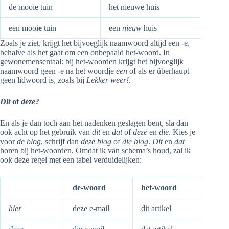
de mooi
e
tuin
het nieuw
e
huis
een mooi
e
tuin
een
nieuw
huis
Zoals je ziet, krijgt het bijvoeglijk naamwoord altijd een -e,
behalve als het gaat om een onbepaald het-woord. In
gewonemensentaal: bij het-woorden krijgt het bijvoeglijk
naamwoord geen -e na het woordje
een
of als er überhaupt
geen lidwoord is, zoals bij
Lekker weer!
.
Dit
of
deze
?
En als je dan toch aan het nadenken geslagen bent, sla dan
ook acht op het gebruik van
dit
en
dat
of
deze
en
die
. Kies je
voor
de blog
, schrijf dan
deze blog
of
die blog
.
Dit
en
dat
horen bij het-woorden. Omdat ik van schema’s houd, zal ik
ook deze regel met een tabel verduidelijken:
de-woord
het-woord
hier
deze e-mail
dit artikel