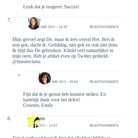
Leuk dat je reageert. Succes!
Esmée
18 JANUARI 2015 – 16:59
BEANTWOORDEN
Mijn gevoel zegt De, maar ik lees overal Het. Ben ik
nou gek, dacht ik. Gelukkig, niet gek en ook niet dom.
Ik blijf dus De gebruiken. Klinkt veel natuurlijker in
mijn oren. Heb je artikel even op Twitter gedeeld.
@linearectanu
Emily
19 JANUARI 2015 – 09:04
BEANTWOORDEN
Fijn dat ik je gerust heb kunnen stellen. En
hartelijk dank voor het delen!
Groeten, Emily
sredlums
3 MEI 2015 – 23:03
BEANTWOORDEN
Totaal verbaasd leest ik hier dat ‘de blog’ blijkbaar