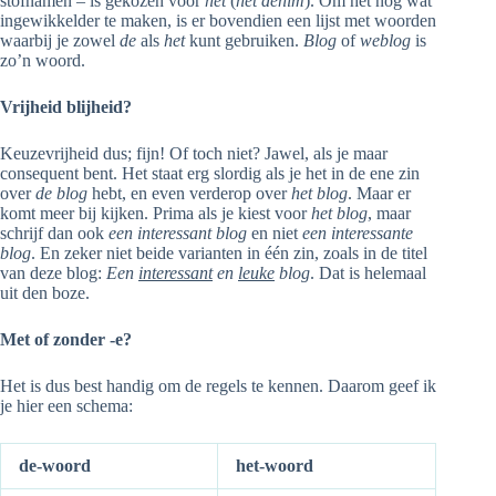
stofnamen – is gekozen voor
het
(
het denim
). Om het nog wat
ingewikkelder te maken, is er bovendien een lijst met woorden
waarbij je zowel
de
als
het
kunt gebruiken.
Blog
of
weblog
is
zo’n woord.
Vrijheid blijheid?
Keuzevrijheid dus; fijn! Of toch niet? Jawel, als je maar
consequent bent. Het staat erg slordig als je het in de ene zin
over
de blog
hebt, en even verderop over
het blog
. Maar er
komt meer bij kijken. Prima als je kiest voor
het blog
, maar
schrijf dan ook
een interessant blog
en niet
een interessante
blog
. En zeker niet beide varianten in één zin, zoals in de titel
van deze blog:
Een
interessant
en
leuke
blog
. Dat is helemaal
uit den boze.
Met of zonder -e?
Het is dus best handig om de regels te kennen. Daarom geef ik
je hier een schema:
de-woord
het-woord