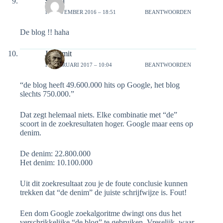
Stefan
14 NOVEMBER 2016 – 18:51
BEANTWOORDEN
De blog !! haha
Jan Smit
18 FEBRUARI 2017 – 10:04
BEANTWOORDEN
“de blog heeft 49.600.000 hits op Google, het blog
slechts 750.000.”
Dat zegt helemaal niets. Elke combinatie met “de”
scoort in de zoekresultaten hoger. Google maar eens op
denim.
De denim: 22.800.000
Het denim: 10.100.000
Uit dit zoekresultaat zou je de foute conclusie kunnen
trekken dat “de denim” de juiste schrijfwijze is. Fout!
Een dom Google zoekalgoritme dwingt ons dus het
verschrikkelijke “de blog” te gebruiken. Vreselijk, waar