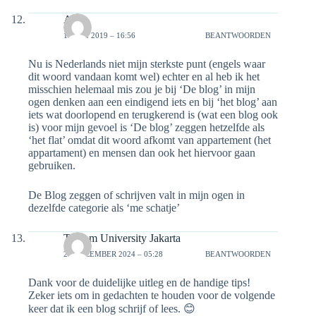
Alex
14 MEI 2019 – 16:56
BEANTWOORDEN
Nu is Nederlands niet mijn sterkste punt (engels waar
dit woord vandaan komt wel) echter en al heb ik het
misschien helemaal mis zou je bij ‘De blog’ in mijn
ogen denken aan een eindigend iets en bij ‘het blog’ aan
iets wat doorlopend en terugkerend is (wat een blog ook
is) voor mijn gevoel is ‘De blog’ zeggen hetzelfde als
‘het flat’ omdat dit woord afkomt van appartement (het
appartament) en mensen dan ook het hiervoor gaan
gebruiken.
De Blog zeggen of schrijven valt in mijn ogen in
dezelfde categorie als ‘me schatje’
Telkom University Jakarta
22 DECEMBER 2024 – 05:28
BEANTWOORDEN
Dank voor de duidelijke uitleg en de handige tips!
Zeker iets om in gedachten te houden voor de volgende
keer dat ik een blog schrijf of lees. 😊