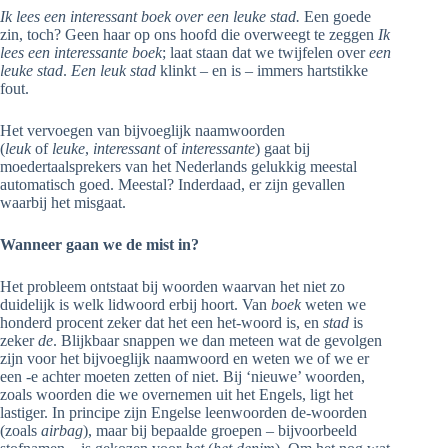
Ik lees een interessant boek over een leuke stad.
Een goede
zin, toch? Geen haar op ons hoofd die overweegt te zeggen
Ik
lees een interessante boek
; laat staan dat we twijfelen over
een
leuke stad
.
Een leuk stad
klinkt – en is – immers hartstikke
fout.
Het vervoegen van bijvoeglijk naamwoorden
(
leuk
of
leuke
,
interessant
of
interessante
) gaat bij
moedertaalsprekers van het Nederlands gelukkig meestal
automatisch goed. Meestal? Inderdaad, er zijn gevallen
waarbij het misgaat.
Wanneer gaan we de mist in?
Het probleem ontstaat bij woorden waarvan het niet zo
duidelijk is welk lidwoord erbij hoort. Van
boek
weten we
honderd procent zeker dat het een het-woord is, en
stad
is
zeker
de
. Blijkbaar snappen we dan meteen wat de gevolgen
zijn voor het bijvoeglijk naamwoord en weten we of we er
een -e achter moeten zetten of niet. Bij ‘nieuwe’ woorden,
zoals woorden die we overnemen uit het Engels, ligt het
lastiger. In principe zijn Engelse leenwoorden de-woorden
(zoals
airbag
), maar bij bepaalde groepen – bijvoorbeeld