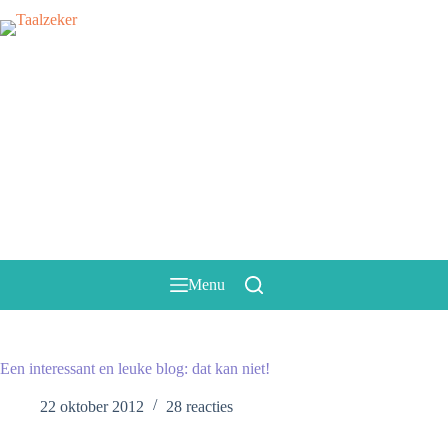
Ga
naar
de
inhoud
Menu
Een interessant en leuke blog: dat kan niet!
22 oktober 2012
28 reacties