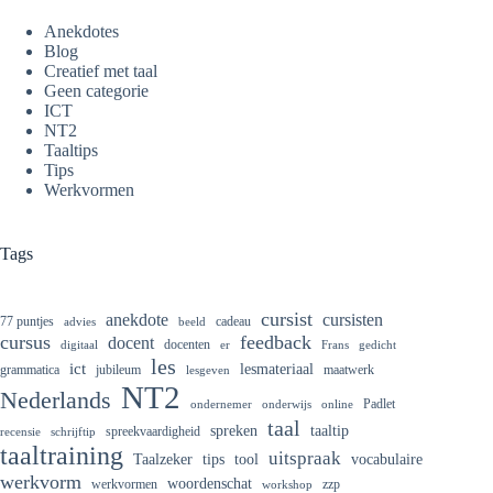
Anekdotes
Blog
Creatief met taal
Geen categorie
ICT
NT2
Taaltips
Tips
Werkvormen
Tags
cursist
cursisten
anekdote
77 puntjes
cadeau
advies
beeld
cursus
feedback
docent
docenten
digitaal
er
Frans
gedicht
les
ict
lesmateriaal
grammatica
jubileum
maatwerk
lesgeven
NT2
Nederlands
Padlet
ondernemer
onderwijs
online
taal
spreken
taaltip
spreekvaardigheid
recensie
schrijftip
taaltraining
uitspraak
Taalzeker
tips
tool
vocabulaire
werkvorm
woordenschat
werkvormen
zzp
workshop