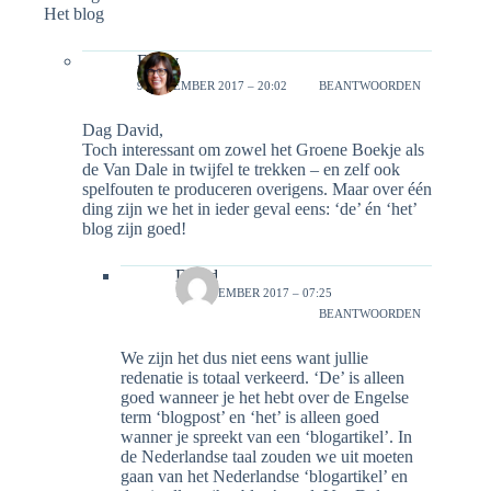
Het blog
Emily
9 NOVEMBER 2017 – 20:02
BEANTWOORDEN
Dag David,
Toch interessant om zowel het Groene Boekje als
de Van Dale in twijfel te trekken – en zelf ook
spelfouten te produceren overigens. Maar over één
ding zijn we het in ieder geval eens: ‘de’ én ‘het’
blog zijn goed!
David
12 NOVEMBER 2017 – 07:25
BEANTWOORDEN
We zijn het dus niet eens want jullie
redenatie is totaal verkeerd. ‘De’ is alleen
goed wanneer je het hebt over de Engelse
term ‘blogpost’ en ‘het’ is alleen goed
wanner je spreekt van een ‘blogartikel’. In
de Nederlandse taal zouden we uit moeten
gaan van het Nederlandse ‘blogartikel’ en