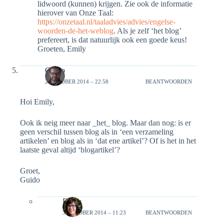
lidwoord (kunnen) krijgen. Zie ook de informatie
hierover van Onze Taal:
https://onzetaal.nl/taaladvies/advies/engelse-
woorden-de-het-weblog
. Als je zelf ‘het blog’
prefereert, is dat natuurlijk ook een goede keus!
Groeten, Emily
Guido
2 OKTOBER 2014 – 22:58
BEANTWOORDEN
Hoi Emily,
Ook ik neig meer naar _het_ blog. Maar dan nog: is er
geen verschil tussen blog als in ‘een verzameling
artikelen’ en blog als in ‘dat ene artikel’? Of is het in het
laatste geval altijd ‘blogartikel’?
Groet,
Guido
Emily
3 OKTOBER 2014 – 11:23
BEANTWOORDEN