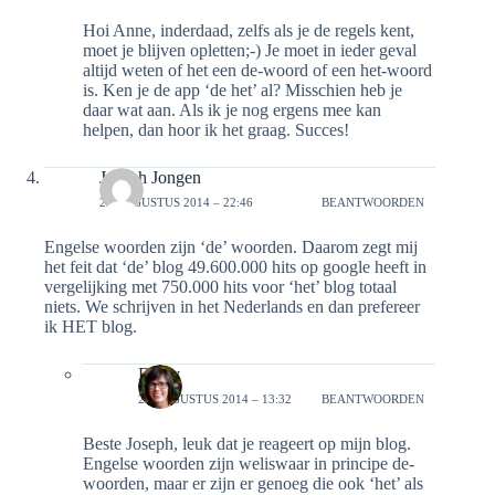
Hoi Anne, inderdaad, zelfs als je de regels kent,
moet je blijven opletten;-) Je moet in ieder geval
altijd weten of het een de-woord of een het-woord
is. Ken je de app ‘de het’ al? Misschien heb je
daar wat aan. Als ik je nog ergens mee kan
helpen, dan hoor ik het graag. Succes!
Joseph Jongen
20 AUGUSTUS 2014 – 22:46
BEANTWOORDEN
Engelse woorden zijn ‘de’ woorden. Daarom zegt mij
het feit dat ‘de’ blog 49.600.000 hits op google heeft in
vergelijking met 750.000 hits voor ‘het’ blog totaal
niets. We schrijven in het Nederlands en dan prefereer
ik HET blog.
Emily
23 AUGUSTUS 2014 – 13:32
BEANTWOORDEN
Beste Joseph, leuk dat je reageert op mijn blog.
Engelse woorden zijn weliswaar in principe de-
woorden, maar er zijn er genoeg die ook ‘het’ als