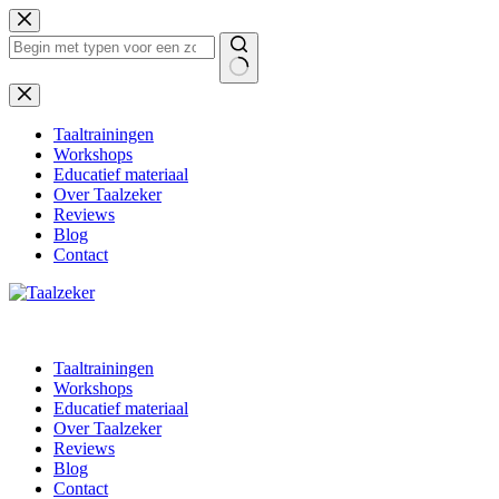
Ga
naar
de
inhoud
Geen
resultaten
Taaltrainingen
Workshops
Educatief materiaal
Over Taalzeker
Reviews
Blog
Contact
Taaltrainingen
Workshops
Educatief materiaal
Over Taalzeker
Reviews
Blog
Contact