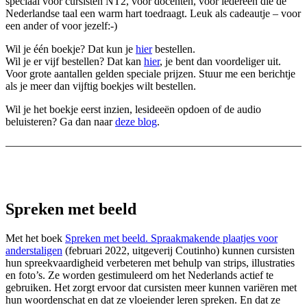
speciaal voor cursisten NT2, voor docenten, voor iedereen die de
Nederlandse taal een warm hart toedraagt. Leuk als cadeautje – voor
een ander of voor jezelf:-)
Wil je één boekje? Dat kun je
hier
bestellen.
Wil je er vijf bestellen? Dat kan
hier
, je bent dan voordeliger uit.
Voor grote aantallen gelden speciale prijzen. Stuur me een berichtje
als je meer dan vijftig boekjes wilt bestellen.
Wil je het boekje eerst inzien, lesideeën opdoen of de audio
beluisteren? Ga dan naar
deze blog
.
Spreken met beeld
Met het boek
Spreken met beeld. Spraakmakende plaatjes voor
anderstaligen
(februari 2022, uitgeverij Coutinho) kunnen cursisten
hun spreekvaardigheid verbeteren met behulp van strips, illustraties
en foto’s. Ze worden gestimuleerd om het Nederlands actief te
gebruiken. Het zorgt ervoor dat cursisten meer kunnen variëren met
hun woordenschat en dat ze vloeiender leren spreken. En dat ze