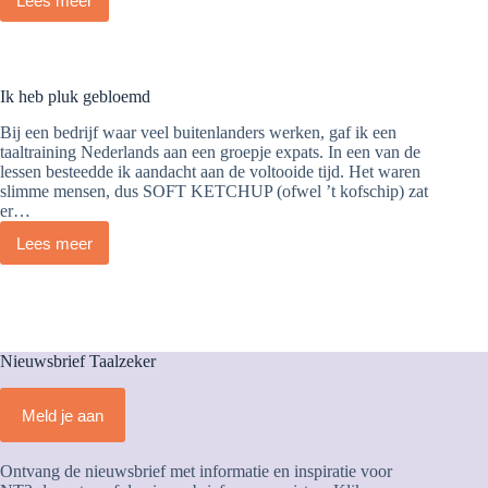
Lees meer
Ben
jij
een
goede
docent?
Ik heb pluk gebloemd
Van
kopersulfaat
Bij een bedrijf waar veel buitenlanders werken, gaf ik een
naar
taaltraining Nederlands aan een groepje expats. In een van de
een
lessen besteedde ik aandacht aan de voltooide tijd. Het waren
kwaliteitentopvijf
slimme mensen, dus SOFT KETCHUP (ofwel ’t kofschip) zat
er…
Lees meer
Ik
heb
pluk
gebloemd
Nieuwsbrief Taalzeker
Meld je aan
Ontvang de nieuwsbrief met informatie en inspiratie voor