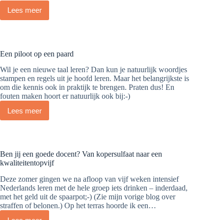
Lees meer
Hij
heet
Acht
uur
Een piloot op een paard
Wil je een nieuwe taal leren? Dan kun je natuurlijk woordjes
stampen en regels uit je hoofd leren. Maar het belangrijkste is
om die kennis ook in praktijk te brengen. Praten dus! En
fouten maken hoort er natuurlijk ook bij:-)
Lees meer
Een
piloot
op
een
paard
Ben jij een goede docent? Van kopersulfaat naar een
kwaliteitentopvijf
Deze zomer gingen we na afloop van vijf weken intensief
Nederlands leren met de hele groep iets drinken – inderdaad,
met het geld uit de spaarpot;-) (Zie mijn vorige blog over
straffen of belonen.) Op het terras hoorde ik een…