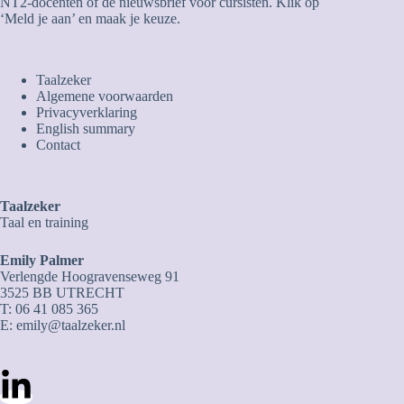
NT2-docenten of de nieuwsbrief voor cursisten. Klik op
‘Meld je aan’ en maak je keuze.
Taalzeker
Algemene voorwaarden
Privacyverklaring
English summary
Contact
Taalzeker
Taal en training
Emily Palmer
Verlengde Hoogravenseweg 91
3525 BB UTRECHT
T: 06 41 085 365
E:
emily@taalzeker.nl