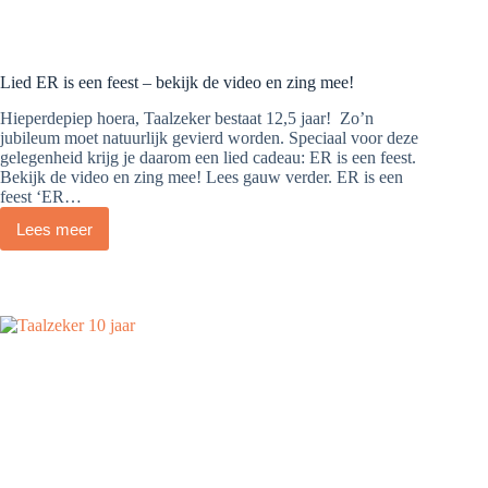
Lied ER is een feest – bekijk de video en zing mee!
Hieperdepiep hoera, Taalzeker bestaat 12,5 jaar! Zo’n
jubileum moet natuurlijk gevierd worden. Speciaal voor deze
gelegenheid krijg je daarom een lied cadeau: ER is een feest.
Bekijk de video en zing mee! Lees gauw verder. ER is een
feest ‘ER…
Lees meer
Lied
ER
is
een
feest
–
bekijk
de
video
en
zing
mee!