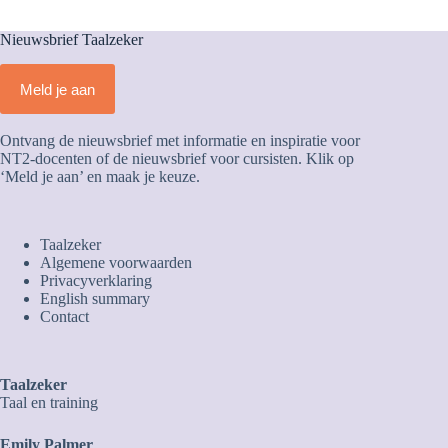
En
viert
Nieuwsbrief Taalzeker
dat
met
een
Meld je aan
gedicht
Ontvang de nieuwsbrief met informatie en inspiratie voor
NT2-docenten of de nieuwsbrief voor cursisten. Klik op
‘Meld je aan’ en maak je keuze.
Taalzeker
Algemene voorwaarden
Privacyverklaring
English summary
Contact
Taalzeker
Taal en training
Emily Palmer