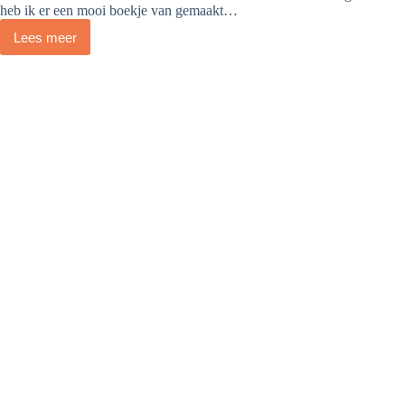
heb ik er een mooi boekje van gemaakt…
Lees meer
Rijk
van
taal:
geef
(jezelf)
een
taalgedicht
cadeau!