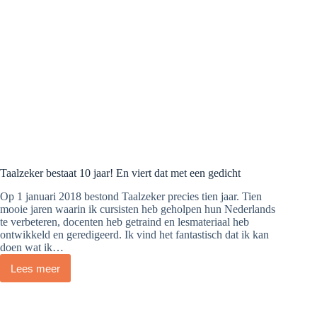
Taalzeker bestaat 10 jaar! En viert dat met een gedicht
Op 1 januari 2018 bestond Taalzeker precies tien jaar. Tien
mooie jaren waarin ik cursisten heb geholpen hun Nederlands
te verbeteren, docenten heb getraind en lesmateriaal heb
ontwikkeld en geredigeerd. Ik vind het fantastisch dat ik kan
doen wat ik…
Lees meer
Taalzeker
bestaat
10
jaar!