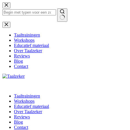
Ga
naar
de
inhoud
Geen
resultaten
Taaltrainingen
Workshops
Educatief materiaal
Over Taalzeker
Reviews
Blog
Contact
Taaltrainingen
Workshops
Educatief materiaal
Over Taalzeker
Reviews
Blog
Contact