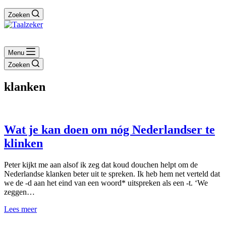
Zoeken
Menu
Zoeken
klanken
Wat je kan doen om nóg Nederlandser te
klinken
Peter kijkt me aan alsof ik zeg dat koud douchen helpt om de
Nederlandse klanken beter uit te spreken. Ik heb hem net verteld dat
we de -d aan het eind van een woord* uitspreken als een -t. ‘We
zeggen…
Wat
Lees meer
je