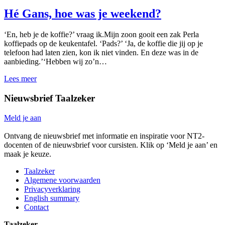
kan
doen
Hé Gans, hoe was je weekend?
om
nóg
‘En, heb je de koffie?’ vraag ik.Mijn zoon gooit een zak Perla
Nederlandser
koffiepads op de keukentafel. ‘Pads?’ ‘Ja, de koffie die jij op je
te
telefoon had laten zien, kon ik niet vinden. En deze was in de
klinken
aanbieding.’‘Hebben wij zo’n…
Hé
Lees meer
Gans,
hoe
Nieuwsbrief Taalzeker
was
je
Meld je aan
weekend?
Ontvang de nieuwsbrief met informatie en inspiratie voor NT2-
docenten of de nieuwsbrief voor cursisten. Klik op ‘Meld je aan’ en
maak je keuze.
Taalzeker
Algemene voorwaarden
Privacyverklaring
English summary
Contact
Taalzeker