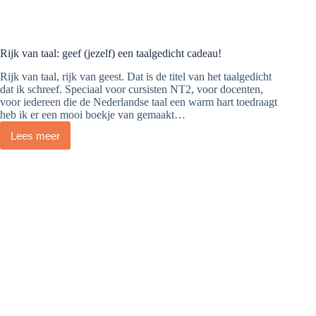
Rijk van taal: geef (jezelf) een taalgedicht cadeau!
Rijk van taal, rijk van geest. Dat is de titel van het taalgedicht
dat ik schreef. Speciaal voor cursisten NT2, voor docenten,
voor iedereen die de Nederlandse taal een warm hart toedraagt
heb ik er een mooi boekje van gemaakt…
Lees meer
Rijk
van
taal:
geef
(jezelf)
een
taalgedicht
cadeau!