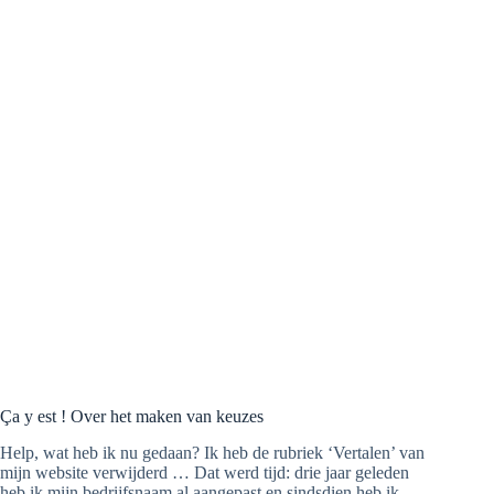
Ça y est ! Over het maken van keuzes
Help, wat heb ik nu gedaan? Ik heb de rubriek ‘Vertalen’ van
mijn website verwijderd … Dat werd tijd: drie jaar geleden
heb ik mijn bedrijfsnaam al aangepast en sindsdien heb ik