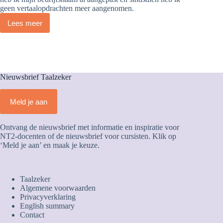
geen vertaalopdrachten meer aangenomen.
Lees meer
Ça
y
est
!
Over
het
Nieuwsbrief Taalzeker
maken
van
keuzes
Meld je aan
Ontvang de nieuwsbrief met informatie en inspiratie voor
NT2-docenten of de nieuwsbrief voor cursisten. Klik op
‘Meld je aan’ en maak je keuze.
Taalzeker
Algemene voorwaarden
Privacyverklaring
English summary
Contact