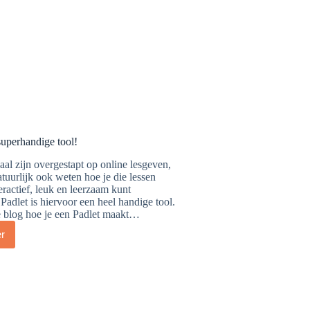
superhandige tool!
l zijn overgestapt op online lesgeven,
tuurlijk ook weten hoe je die lessen
teractief, leuk en leerzaam kunt
adlet is hiervoor een heel handige tool.
e blog hoe je een Padlet maakt…
r
et:
rhandige