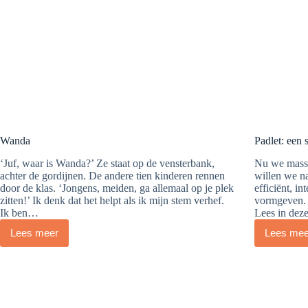
Wanda
Padlet: een 
‘Juf, waar is Wanda?’ Ze staat op de vensterbank,
Nu we massaa
achter de gordijnen. De andere tien kinderen rennen
willen we na
door de klas. ‘Jongens, meiden, ga allemaal op je plek
efficiënt, in
zitten!’ Ik denk dat het helpt als ik mijn stem verhef.
vormgeven. P
Ik ben…
Lees in dez
Lees meer
Lees mee
Wanda
Padl
een
supe
tool!