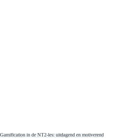
–
dialect
in
de
NT2-
les?
Gamification in de NT2-les: uitdagend en motiverend