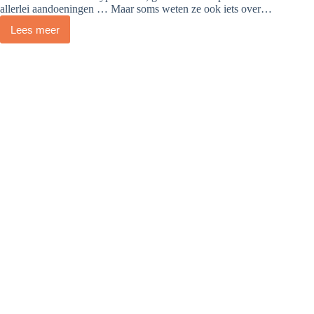
allerlei aandoeningen … Maar soms weten ze ook iets over…
Lees meer
Pingpong
(Hoe
snel
spreek
jij
deze
tongbreker
uit?)