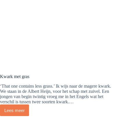
Kwark met gras
‘That one contains less grass.’ Ik wijs naar de magere kwark.
We staan in de Albert Heijn, voor het schap met zuivel. Een
jongen van begin twintig vroeg me in het Engels wat het
verschil is tussen twee soorten kwark.…
Lees meer
Kwark
met
gras