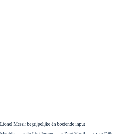
Lionel Messi: begrijpelijke én boeiende input
Matthijs … > de Ligt Jeroen … > Zoet Virgil … > van Dijk