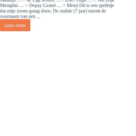
Memphis … > Depay Lionel … > Messi Dit is een spelletje
dat mijn zoons graag doen. De oudste (7 jaar) noemt de
voornaam van een…
Lees meer
Lionel
Messi:
begrijpelijke
én
boeiende
input