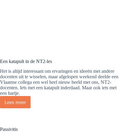
Een katapult in de NT2-les
Het is altijd interessant om ervaringen en ideeën met andere
docenten uit te wisselen, maar afgelopen weekend deelde een
Vlaamse collega een wel heel nieuw beeld met ons, NT2-
docenten. Iets met een katapult inderdaad. Maar ook iets met
een hartje.
Lees meer
Een
katapult
in
de
NT2-
Passivitis
les