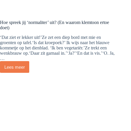
Hoe spreek jij ‘normaliter’ uit? (En waarom klemtoon ertoe
doet)
‘Dat ziet er lekker uit!’Ze zet een diep bord met mie en
groenten op tafel.‘Is dat kroepoek?’ Ik wijs naar het blauwe
kommetje op het dienblad. ‘Ik ben vegetariër.’Ze trekt een
wenkbrauw op.‘Daar zit garnaal in.’‘Ja?’‘En dat is vis.’‘O. Ja,
…
Lees meer
Hoe
spreek
jij
‘normaliter’
uit?
(En
waarom
klemtoon
ertoe
doet)