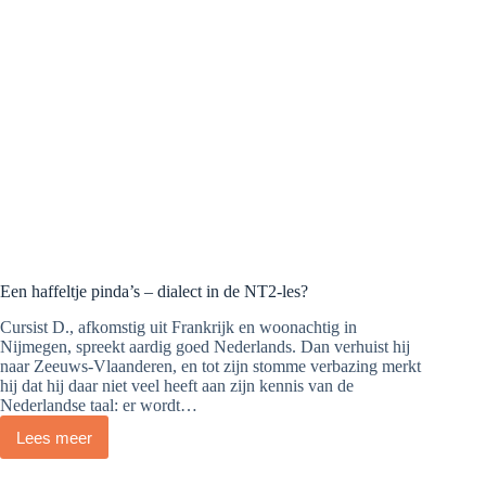
Een haffeltje pinda’s – dialect in de NT2-les?
Cursist D., afkomstig uit Frankrijk en woonachtig in
Nijmegen, spreekt aardig goed Nederlands. Dan verhuist hij
naar Zeeuws-Vlaanderen, en tot zijn stomme verbazing merkt
hij dat hij daar niet veel heeft aan zijn kennis van de
Nederlandse taal: er wordt…
Lees meer
Een
haffeltje
pinda’s