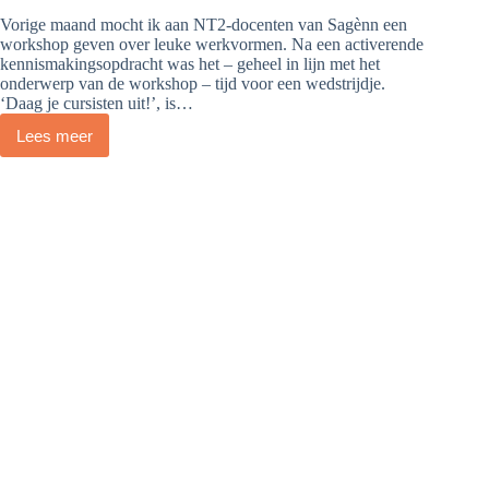
Vorige maand mocht ik aan NT2-docenten van Sagènn een
workshop geven over leuke werkvormen. Na een activerende
kennismakingsopdracht was het – geheel in lijn met het
onderwerp van de workshop – tijd voor een wedstrijdje.
‘Daag je cursisten uit!’, is…
Lees meer
Gamification
in
de
NT2-
les:
uitdagend
en
motiverend