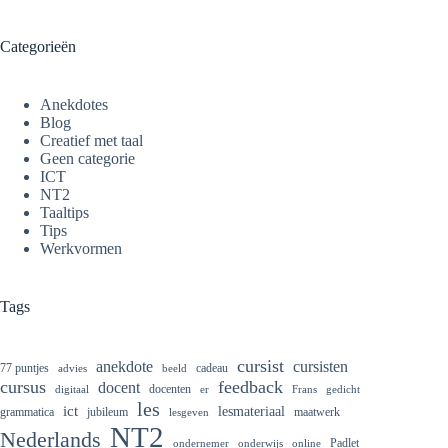
Categorieën
Anekdotes
Blog
Creatief met taal
Geen categorie
ICT
NT2
Taaltips
Tips
Werkvormen
Tags
cursist
cursisten
anekdote
77 puntjes
cadeau
advies
beeld
cursus
feedback
docent
docenten
digitaal
er
Frans
gedicht
les
ict
lesmateriaal
grammatica
jubileum
maatwerk
lesgeven
NT2
Nederlands
Padlet
ondernemer
onderwijs
online