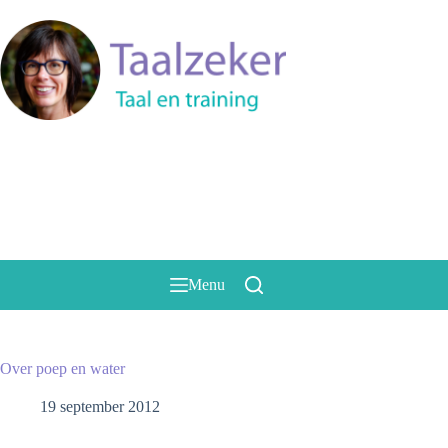
Ga
naar
de
inhoud
Menu
Over poep en water
19 september 2012