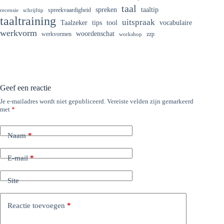
taal
spreken
taaltip
spreekvaardigheid
recensie
schrijftip
taaltraining
uitspraak
Taalzeker
tips
tool
vocabulaire
werkvorm
woordenschat
werkvormen
zzp
workshop
Geef een reactie
Je e-mailadres wordt niet gepubliceerd.
Vereiste velden zijn gemarkeerd
met
*
Naam
*
E-mail
*
Site
Reactie toevoegen
*