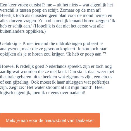
Een keer vroeg cursist P. me – uit het niets – wat eigenlijk het
verschil is tussen poep en schijt. Zomaar op de man af!
Heerlijk toch als cursisten geen blad voor de mond nemen en
alles durven vragen. Ze had namelijk iemand horen zeggen ‘Ik
heb er schijt aan.’ (Hopelijk is dat niet het eerste wat alle
buitenlanders oppikken.)
Gelukkig is P. niet iemand die uitdrukkingen probeert te
analyseren, maar die ze gewoon kopieert. Je zou toch raar
opkijken als je te horen zou krijgen ‘Ik heb er poep aan.’?
Hoewel P. redelijk goed Nederlands spreekt, zijn er toch nog
aardig wat woorden die ze niet kent. Dan sta ik daar weer met
theatrale gebaren uit te beelden wat zigeuners zijn, een circus
of een gijzeling. Ook moest ik haar uitleggen wat poffertjes
zijn. Zegt ze: ‘Het water stroomt al uit mijn mond’. Heel
logisch eigenlijk, toen ik er eens over nadacht!
Meld je aan voor de nieuwsbrief van Taalzeker