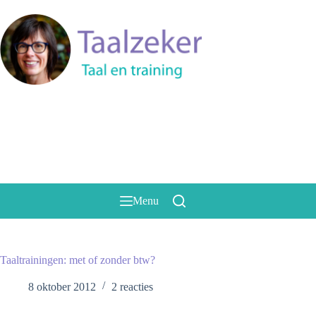
Ga
naar
de
inhoud
Menu
Taaltrainingen: met of zonder btw?
8 oktober 2012
2 reacties