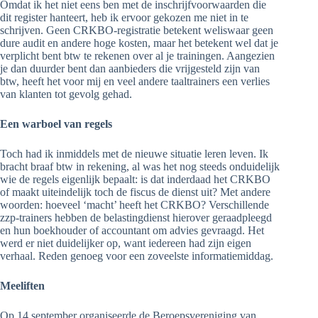
Omdat ik het niet eens ben met de inschrijfvoorwaarden die
dit register hanteert, heb ik ervoor gekozen me niet in te
schrijven. Geen CRKBO-registratie betekent weliswaar geen
dure audit en andere hoge kosten, maar het betekent wel dat je
verplicht bent btw te rekenen over al je trainingen. Aangezien
je dan duurder bent dan aanbieders die vrijgesteld zijn van
btw, heeft het voor mij en veel andere taaltrainers een verlies
van klanten tot gevolg gehad.
Een warboel van regels
Toch had ik inmiddels met de nieuwe situatie leren leven. Ik
bracht braaf btw in rekening, al was het nog steeds onduidelijk
wie de regels eigenlijk bepaalt: is dat inderdaad het CRKBO
of maakt uiteindelijk toch de fiscus de dienst uit? Met andere
woorden: hoeveel ‘macht’ heeft het CRKBO? Verschillende
zzp-trainers hebben de belastingdienst hierover geraadpleegd
en hun boekhouder of accountant om advies gevraagd. Het
werd er niet duidelijker op, want iedereen had zijn eigen
verhaal. Reden genoeg voor een zoveelste informatiemiddag.
Meeliften
Op 14 september organiseerde de Beroepsvereniging van