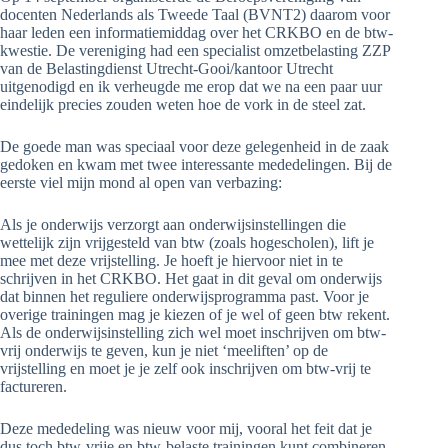
docenten Nederlands als Tweede Taal (BVNT2) daarom voor
haar leden een informatiemiddag over het CRKBO en de btw-
kwestie. De vereniging had een specialist omzetbelasting ZZP
van de Belastingdienst Utrecht-Gooi/kantoor Utrecht
uitgenodigd en ik verheugde me erop dat we na een paar uur
eindelijk precies zouden weten hoe de vork in de steel zat.
De goede man was speciaal voor deze gelegenheid in de zaak
gedoken en kwam met twee interessante mededelingen. Bij de
eerste viel mijn mond al open van verbazing:
Als je onderwijs verzorgt aan onderwijsinstellingen die
wettelijk zijn vrijgesteld van btw (zoals hogescholen), lift je
mee met deze vrijstelling. Je hoeft je hiervoor niet in te
schrijven in het CRKBO. Het gaat in dit geval om onderwijs
dat binnen het reguliere onderwijsprogramma past. Voor je
overige trainingen mag je kiezen of je wel of geen btw rekent.
Als de onderwijsinstelling zich wel moet inschrijven om btw-
vrij onderwijs te geven, kun je niet ‘meeliften’ op de
vrijstelling en moet je je zelf ook inschrijven om btw-vrij te
factureren.
Deze mededeling was nieuw voor mij, vooral het feit dat je
dus toch btw-vrije en btw-belaste trainingen kunt combineren.