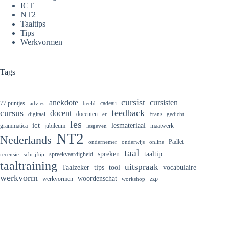
ICT
NT2
Taaltips
Tips
Werkvormen
Tags
cursist
cursisten
anekdote
77 puntjes
cadeau
advies
beeld
cursus
feedback
docent
docenten
digitaal
er
Frans
gedicht
les
ict
lesmateriaal
grammatica
jubileum
maatwerk
lesgeven
NT2
Nederlands
Padlet
ondernemer
onderwijs
online
taal
spreken
taaltip
spreekvaardigheid
recensie
schrijftip
taaltraining
uitspraak
Taalzeker
tips
tool
vocabulaire
werkvorm
woordenschat
werkvormen
zzp
workshop